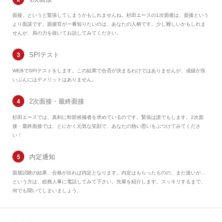
面接、というと緊張してしまうかもしれませんね。杉田エースの1次面接は、面接という
より面談です。面接官が一番知りたいのは、あなたの人柄です。少し難しいかもしれま
せんが、肩の力を抜いてお話してみてください。
SPIテスト
WEBでSPIテストをします。この結果で合否が決まるわけではありませんが、成績が良
いぶんにはデメリットはありません。
2次面接・最終面接
杉田エースでは、真剣に幹部候補者を求めているのです。緊張は誰でもします。2次面
接・最終面接では、とにかく元気な笑顔で、あなたの熱い思いをぶつけてみてくださ
い！
内定通知
面接試験の結果、合格が出れば内定となります。内定はもらったものの、まだ迷いが…
という方は、総務人事に電話してみて下さい。先輩を紹介します。スッキリするまで、
何でも聞いてしまいましょう。